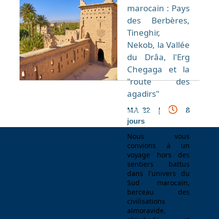
marocain : Pays
des Berbères,
Tineghir,
Nekob, la Vallée
du Drâa, l'Erg
Chegaga et la
"route des
agadirs"
MA 32 |
8
Espace Voyageur
Espace professionnel
Contact
jours
Nous vous
convions à un
voyage hors des
sentiers battus
dans l'univers du
Sud marocain,
berceau des
civilisations
almoravide,