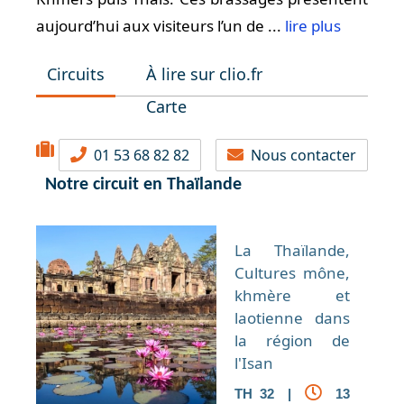
aujourd’hui aux visiteurs l’un de ...
lire plus
Circuits
À lire sur clio.fr
Carte
01 53 68 82 82
Nous contacter
Notre circuit en Thaïlande
La Thaïlande,
Cultures mône,
khmère et
laotienne dans
la région de
l'Isan
TH 32 |
13