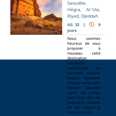
Saoudite,
Hégra, Al-'Ula,
Riyad, Djeddah
AS 32 |
9
jours
Nous sommes
heureux de vous
proposer à
Espace Voyageur
Espace professionnel
Contact
nouveau cette
destination
longtemps
inaccessible au
tourisme culturel.
Depuis quelques
années seulement,
l'Arabie Saoudite
ouvre ses portes
pour vous offrir un
panorama complet
de son histoire et
toutes les rich...