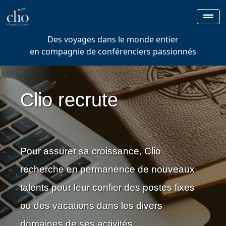
Des voyages dans le monde entier
en compagnie de conférenciers passionnés
Clio recrute
Pour assurer sa croissance, Clio
recherche en permanence de nouveaux
talents pour leur confier des postes fixes
ou des vacations dans les divers
domaines de ses activités