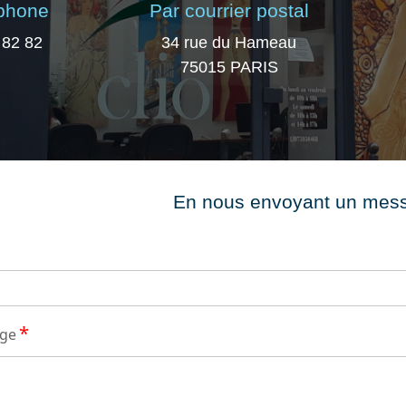
éphone
Par courrier postal
 82 82
34 rue du Hameau
75015 PARIS
En nous envoyant un mes
*
age