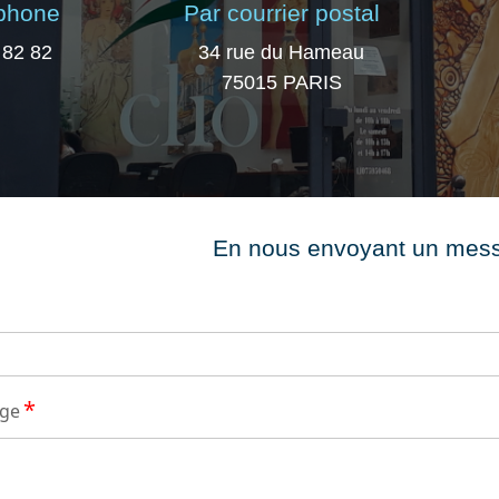
éphone
Par courrier postal
 82 82
34 rue du Hameau
75015 PARIS
En nous envoyant un mes
*
age