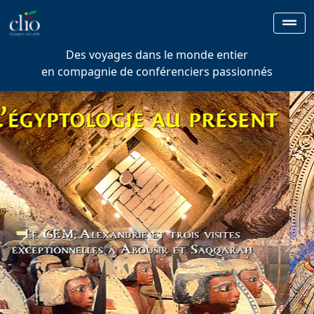
Des voyages dans le monde entier
en compagnie de conférenciers passionnés
Previous
Next