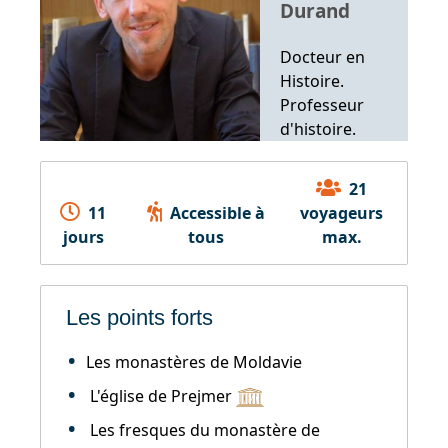
Durand
Docteur en
Histoire.
Professeur
d'histoire.
Directeur
associé de
21
l'Institut
11
Accessible à
voyageurs
américain
jours
tous
max.
universitaire
d'Aix en
Provence.
Les points forts
Les monastères de Moldavie
L'église de Prejmer
Les fresques du monastère de