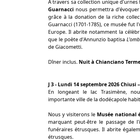
A travers sa collection unique d'urnes
Guarnacci
nous permettra d'évoquer l
grâce à la donation de la riche colle
Guarnacci (1701-1785), ce musée fut l
Europe. Il abrite notamment la célèb
que le poète d'Annunzio baptisa
L'omb
de Giacometti.
Dîner inclus.
Nuit à Chianciano Term
J 3 - Lundi 14 septembre 2026 Chiusi 
En longeant le lac Trasimène, n
importante ville de la dodécapole habité
Nous y visiterons le
Musée national 
marquant peut-être le passage de l'i
funéraires étrusques. Il abrite égale
étrusques.