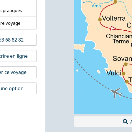
s pratiques
tre voyage
3 68 82 82
rire en ligne
er ce voyage
une option
A