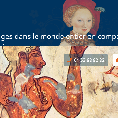
ges dans le monde entier en compa
nés
01 53 68 82 82