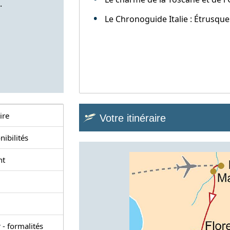
.
Le Chronoguide Italie : Étrusque
ire
Votre itinéraire
nibilités
nt
 - formalités