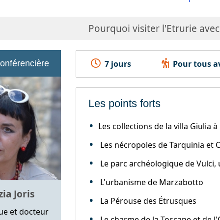
Pourquoi visiter l'Etrurie avec
conférencière
7 jours
Pour tous av
Les points forts
Les collections de la villa Giulia
Les nécropoles de Tarquinia et 
Le parc archéologique de Vulci, u
L'urbanisme de Marzabotto
ia Joris
La Pérouse des Étrusques
ue et docteur
Le charme de la Toscane et de l