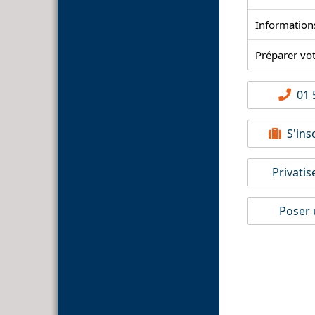
Information
Préparer vo
01 5
S'insc
Privatis
Poser 