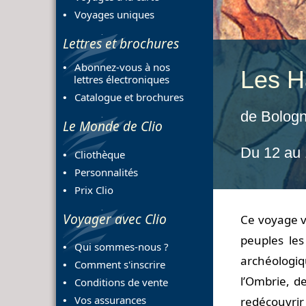
Voyages uniques
Lettres et brochures
Abonnez-vous à nos
Les Ha
lettres électroniques
Catalogue et brochures
de Bologn
Le Monde de Clio
Du 12 au
Cliothèque
Personnalités
Prix Clio
Voyager avec Clio
Ce voyage v
peuples les
Qui sommes-nous ?
archéologiq
Comment s'inscrire
l’Ombrie, d
Conditions de vente
Vos assurances
redécouvrir 