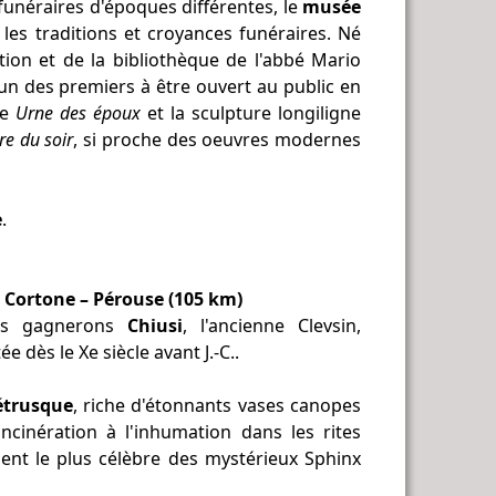
 funéraires d'époques différentes, le
musée
es traditions et croyances funéraires. Né
ction et de la bibliothèque de l'abbé Mario
'un des premiers à être ouvert au public en
re
Urne des époux
et la sculpture longiligne
re du soir
, si proche des oeuvres modernes
e
.
– Cortone – Pérouse (105 km)
ous gagnerons
Chiusi
, l'ancienne Clevsin,
e dès le Xe siècle avant J.-C..
étrusque
, riche d'étonnants vases canopes
ncinération à l'inhumation dans les rites
ment le plus célèbre des mystérieux Sphinx