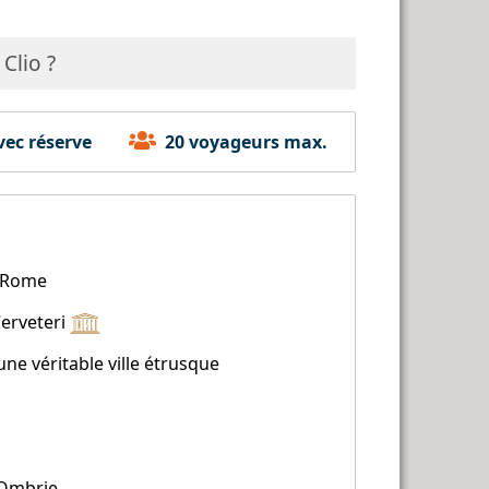
 Clio ?
ec réserve
20 voyageurs max.
 à Rome
Cerveteri
ne véritable ville étrusque
'Ombrie