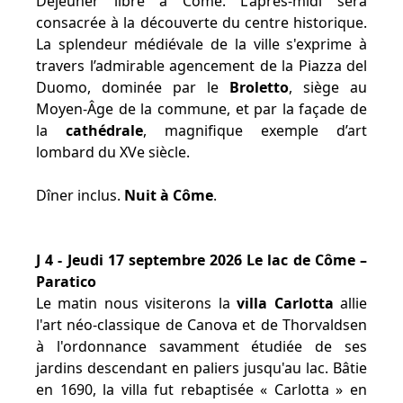
Déjeuner libre à Côme. L'après-midi sera
consacrée à la découverte du centre historique.
La splendeur médiévale de la ville s'exprime à
travers l’admirable agencement de la Piazza del
Duomo, dominée par le
Broletto
, siège au
Moyen-Âge de la commune, et par la façade de
la
cathédrale
, magnifique exemple d’art
lombard du XVe siècle.
Dîner inclus.
Nuit à Côme
.
J 4 - Jeudi 17 septembre 2026 Le lac de Côme –
Paratico
Le matin nous visiterons la
villa Carlotta
allie
l'art néo-classique de Canova et de Thorvaldsen
à l'ordonnance savamment étudiée de ses
jardins descendant en paliers jusqu'au lac. Bâtie
en 1690, la villa fut rebaptisée « Carlotta » en