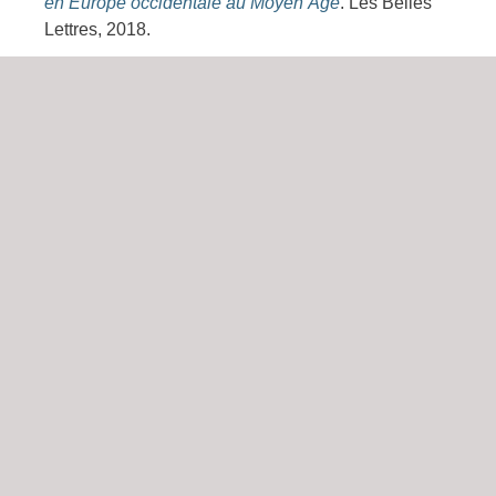
en Europe occidentale au Moyen Âge
. Les Belles
Lettres, 2018.
Didier Le Fur (dir.).
Les guerres d'Italie
. Passés Composés, 2022.
Delphine Carrangeot, Emmanuelle Chapron,
Hélène Chavineau.
Histoire de l'Italie du XVe au XVIIIe siècle
. Armand
Colin, 2022.
Guides
Guide Vert Italie du Nord
. Michelin, Paris, 2020.
(Guides touristiques)
Guide Bleu "Lacs italiens"
. Hachette Tourisme,
Paris, 2018. (Guides Bleus)
Cartes
Carto lacs italiens
. Gallimard, 2013.