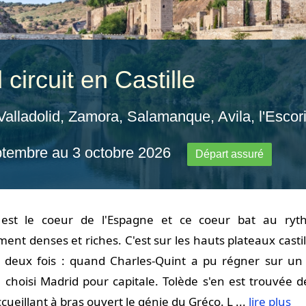
circuit en Castille
Valladolid, Zamora, Salamanque, Avila, l'Escor
ptembre au 3 octobre 2026
Départ assuré
e est le coeur de l'Espagne et ce coeur bat au ryt
ment denses et riches. C'est sur les hauts plateaux castil
 deux fois : quand Charles-Quint a pu régner sur un va
 a choisi Madrid pour capitale. Tolède s'en est trouvée
cueillant à bras ouvert le génie du Gréco. L ...
lire plus