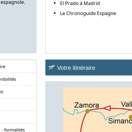
 espagnole.
El Prado à Madrid
Le Chronoguide Espagne
ire
Votre itinéraire
nibilités
nt
 - formalités