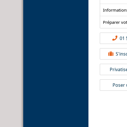
Information
Préparer vo
01 5
S'insc
Privatis
Poser 