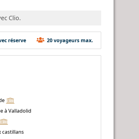
ec Clio.
ec réserve
20 voyageurs max.
ède
e à Valladolid
castillans