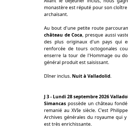
Avant le déjeuner inclus, nous ga
monastère est réputé pour son cloître
archaïsant.
Au bout d'une petite route parcouran
château de Coca
, presque aussi vaste
des plus originaux d'un pays qui e
renforcée de tours octogonales cou
enserre la tour de l'Hommage ou donj
général produit est saisissant.
Dîner inclus.
Nuit à Valladolid
.
J 3 - Lundi 28 septembre 2026 Valladol
Simancas
possède un château fondé 
remanié au XVIe siècle. C'est Philippe
Archives générales du royaume qui y 
est très enrichissante.