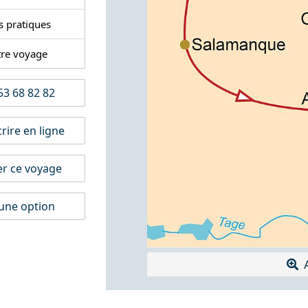
s pratiques
tre voyage
3 68 82 82
rire en ligne
er ce voyage
une option
A