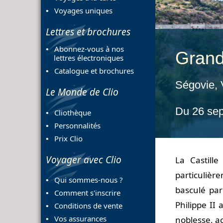
Voyages uniques
Lettres et brochures
Abonnez-vous à nos
Grand 
lettres électroniques
Catalogue et brochures
Ségovie, 
Le Monde de Clio
Du 26 se
Cliothèque
Personnalités
Prix Clio
Voyager avec Clio
La Castill
particulière
Qui sommes-nous ?
basculé par
Comment s'inscrire
Philippe II
Conditions de vente
Vos assurances
noblesse, ac