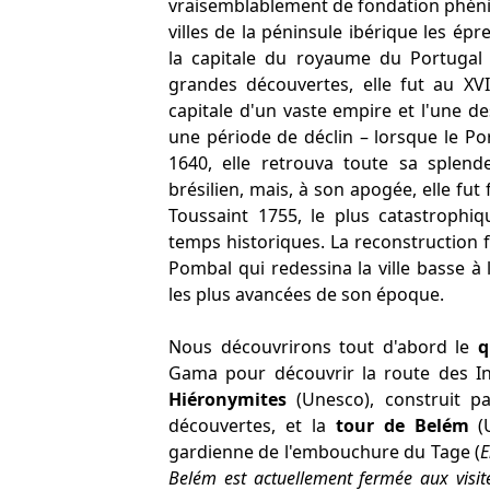
vraisemblablement de fondation phénic
villes de la péninsule ibérique les épr
la capitale du royaume du Portugal 
grandes découvertes, elle fut au XVI
capitale d'un vaste empire et l'une de
une période de déclin – lorsque le Po
1640, elle retrouva toute sa splende
brésilien, mais, à son apogée, elle fut
Toussaint 1755, le plus catastrophiq
temps historiques. La reconstruction
Pombal qui redessina la ville basse à
les plus avancées de son époque.
Nous découvrirons tout d'abord le
q
Gama pour découvrir la route des In
Hiéronymites
(Unesco), construit p
découvertes, et la
tour de Belém
(U
gardienne de l'embouchure du Tage (
E
Belém est actuellement fermée aux visit