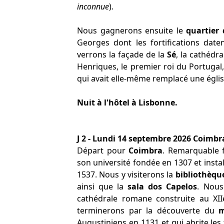
inconnue
).
Nous gagnerons ensuite le
quartier 
Georges dont les fortifications dat
verrons la façade de la
Sé
, la cathédr
Henriques, le premier roi du Portuga
qui avait elle-même remplacé une églis
Nuit à l'hôtel à Lisbonne.
J 2 - Lundi 14 septembre 2026 Coimbr
Départ pour
Coimbra
. Remarquable f
son université fondée en 1307 et install
1537. Nous y visiterons la
bibliothèqu
ainsi que la
sala dos Capelos
. Nous
cathédrale romane construite au XII
terminerons par la découverte du
m
Augustiniens en 1131 et qui abrite le