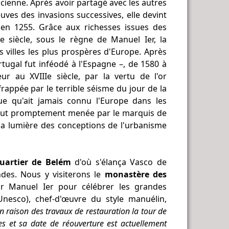
ienne. Après avoir partagé avec les autres
euves des invasions successives, elle devint
en 1255. Grâce aux richesses issues des
e siècle, sous le règne de Manuel Ier, la
s villes les plus prospères d'Europe. Après
rtugal fut inféodé à l'Espagne –, de 1580 à
ur au XVIIIe siècle, par la vertu de l'or
 frappée par le terrible séisme du jour de la
ue qu'ait jamais connu l'Europe dans les
 fut promptement menée par le marquis de
 la lumière des conceptions de l'urbanisme
uartier de Belém
d'où s'élança Vasco de
des. Nous y visiterons le
monastère des
ar Manuel Ier pour célébrer les grandes
nesco), chef-d'œuvre du style manuélin,
n raison des travaux de restauration la tour de
es et sa date de réouverture est actuellement