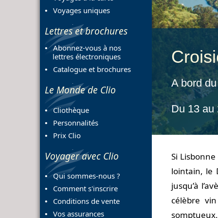
Voyages uniques
Lettres et brochures
Abonnez-vous à nos
Croisi
lettres électroniques
Catalogue et brochures
A bord du
Le Monde de Clio
Du 13 au
Cliothèque
Personnalités
Prix Clio
Voyager avec Clio
Si Lisbonne
lointain, l
Qui sommes-nous ?
jusqu’à l’a
Comment s'inscrire
célèbre vi
Conditions de vente
Vos assurances
somptueux, 