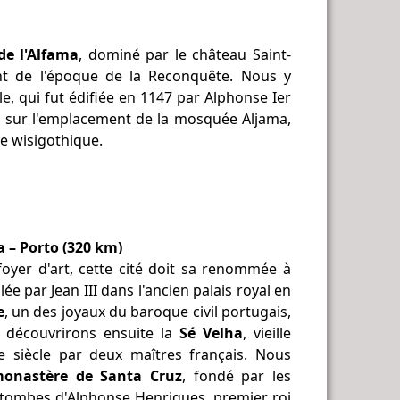
de l'Alfama
, dominé par le château Saint-
ent de l'époque de la Reconquête. Nous y
ale, qui fut édifiée en 1147 par Alphonse Ier
l, sur l'emplacement de la mosquée Aljama,
e wisigothique.
a – Porto (320 km)
oyer d'art, cette cité doit sa renommée à
ée par Jean III dans l'ancien palais royal en
e
, un des joyaux du baroque civil portugais,
 découvrirons ensuite la
Sé Velha
, vieille
e siècle par deux maîtres français. Nous
onastère de Santa Cruz
, fondé par les
s tombes d'Alphonse Henriques, premier roi