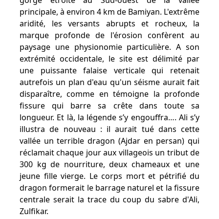
gorge étroite au Sud-ouest de la vallée
principale, à environ 4 km de Bamiyan. L'extrême
aridité, les versants abrupts et rocheux, la
marque profonde de l'érosion confèrent au
paysage une physionomie particulière. A son
extrémité occidentale, le site est délimité par
une puissante falaise verticale qui retenait
autrefois un plan d'eau qu'un séisme aurait fait
disparaître, comme en témoigne la profonde
fissure qui barre sa crête dans toute sa
longueur. Et là, la légende s’y engouffra…. Ali s’y
illustra de nouveau : il aurait tué dans cette
vallée un terrible dragon (Ajdar en persan) qui
réclamait chaque jour aux villageois un tribut de
300 kg de nourriture, deux chameaux et une
jeune fille vierge. Le corps mort et pétrifié du
dragon formerait le barrage naturel et la fissure
centrale serait la trace du coup du sabre d'Ali,
Zulfikar.