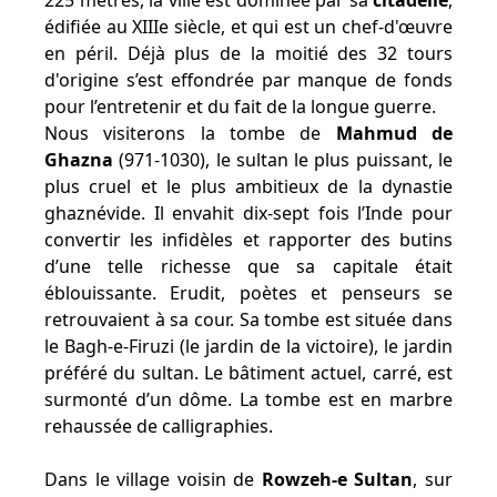
225 mètres, la ville est dominée par sa
citadelle
,
édifiée au XIIIe siècle, et qui est un chef-d'œuvre
en péril. Déjà plus de la moitié des 32 tours
d'origine s’est effondrée par manque de fonds
pour l’entretenir et du fait de la longue guerre.
Nous visiterons la tombe de
Mahmud de
Ghazna
(971-1030), le sultan le plus puissant, le
plus cruel et le plus ambitieux de la dynastie
ghaznévide. Il envahit dix-sept fois l’Inde pour
convertir les infidèles et rapporter des butins
d’une telle richesse que sa capitale était
éblouissante. Erudit, poètes et penseurs se
retrouvaient à sa cour. Sa tombe est située dans
le Bagh-e-Firuzi (le jardin de la victoire), le jardin
préféré du sultan. Le bâtiment actuel, carré, est
surmonté d’un dôme. La tombe est en marbre
rehaussée de calligraphies.
Dans le village voisin de
Rowzeh-e Sultan
, sur