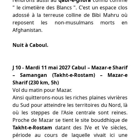
rendrons aussi au
qabr-e-ghora
connu comme
" le cimetière des Blancs ". C'est un espace clos
adossé à la terreuse colline de Bibi Mahru où
reposent les non-musulmans morts en
Afghanistan.
Nuit à Caboul.
J 10 - Mardi 11 mai 2027 Cabul – Mazar-e Sharif
– Samangan (Takht-e-Rostam) – Mazar-e
Sharif (230 km, 5h)
Vol du matin pour Mazar.
Ainsi quitterons-nous les riches plaines vivrières
du Sud pour atteindre les territoires du Nord, là
où les steppes de l'Asie centrale sont reines.
Proche de Mazar se tient le site bouddhique de
Takht-e-Rostam
datant des IVe et Ve siècles,
période au cours de laquelle vivait ici une