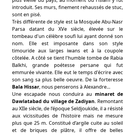
plus vieille du pays, au moment où l'islam y fut
introduit. Ses murs, finement rehaussés de stuc,
sont en pisé.
Très différente de style est la Mosquée Abu-Nasr
Parsa datant du XVe siècle, élevée sur le
tombeau d'un célèbre soufi lui ayant donné son
nom. Elle est imposante dans son style
timouride aux larges iwans et à la coupole
côtelée. A côté se tient l'humble tombe de Rabia
Balkhi, grande poétesse persane qui fut
emmurée vivante. Elle eut le temps d'écrire avec
son sang sa plus belle oeuvre. De la forteresse
Bala Hissar
, nous penserons à Alexandre...
Une escapade nous conduira au
minaret de
Dawlatabad du village de Zadiyan
. Remontant
au XIIe siècle, de l’époque Seldjoukide, il a résisté
aux vicissitudes de l’histoire mais ne mesure
plus que 25 m. Constitué d’argile cuite au soleil
et de briques de plâtre, il offre de belles