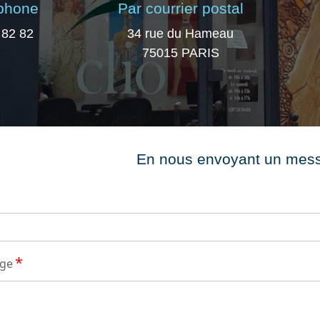
éphone
Par courrier postal
 82 82
34 rue du Hameau
75015 PARIS
En nous envoyant un mes
*
age